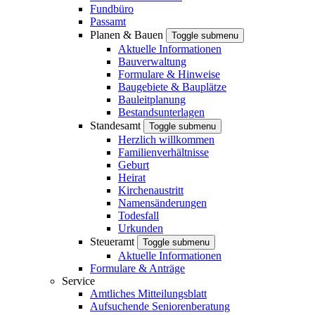
Fundbüro
Passamt
Planen & Bauen
Toggle submenu
Aktuelle Informationen
Bauverwaltung
Formulare & Hinweise
Baugebiete & Bauplätze
Bauleitplanung
Bestandsunterlagen
Standesamt
Toggle submenu
Herzlich willkommen
Familienverhältnisse
Geburt
Heirat
Kirchenaustritt
Namensänderungen
Todesfall
Urkunden
Steueramt
Toggle submenu
Aktuelle Informationen
Formulare & Anträge
Service
Amtliches Mitteilungsblatt
Aufsuchende Seniorenberatung