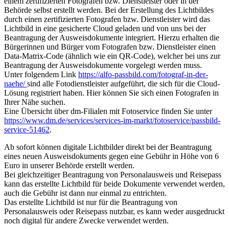
einem zertifizierten Fotografen bzw. Dienstleister oder in der
Behörde selbst erstellt werden. Bei der Erstellung des Lichtbildes
durch einen zertifizierten Fotografen bzw. Dienstleister wird das
Lichtbild in eine gesicherte Cloud geladen und von uns bei der
Beantragung der Ausweisdokumente integriert. Hierzu erhalten die
Bürgerinnen und Bürger vom Fotografen bzw. Dienstleister einen
Data-Matrix-Code (ähnlich wie ein QR-Code), welcher bei uns zur
Beantragung der Ausweisdokumente vorgelegt werden muss.
Unter folgendem Link
https://alfo-passbild.com/fotograf-in-der-
naehe/
sind alle Fotodienstleister aufgeführt, die sich für die Cloud-
Lösung registriert haben. Hier können Sie sich einen Fotografen in
Ihrer Nähe suchen.
Eine Übersicht über dm-Filialen mit Fotoservice finden Sie unter
https://www.dm.de/services/services-im-markt/fotoservice/passbild-
service-51462
.
Ab sofort können digitale Lichtbilder direkt bei der Beantragung
eines neuen Ausweisdokuments gegen eine Gebühr in Höhe von 6
Euro in unserer Behörde erstellt werden.
Bei gleichzeitiger Beantragung von Personalausweis und Reisepass
kann das erstellte Lichtbild für beide Dokumente verwendet werden,
auch die Gebühr ist dann nur einmal zu entrichten.
Das erstellte Lichtbild ist nur für die Beantragung von
Personalausweis oder Reisepass nutzbar, es kann weder ausgedruckt
noch digital für andere Zwecke verwendet werden.