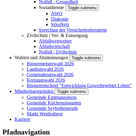
Notfall - Gesundheit
Sozialdienste
Toggle submenu
AWO
Diakonie
SiSoNetz
Sprechtag der Versichertenberaterin
Zivilschutz | Ver- & Entsorgung
Abfallwegweiser
Abfallwirtschaft
Notfall | Zivilschutz
Wahlen und Abstimmungen
Toggle submenu
Bürgermeisterwahl 2026
Landratswahl 2026
Gemeinderatswahl 2026
Kreistagswahl 2026
Bürgerentscheid "Entwicklung Gewerbegebiet Lehen"
Mitgliedsgemeinden
Toggle submenu
Gemeinde Emtmannsberg
Gemeinde Kirchenpingarten
Gemeinde Seybothenreuth
Markt Weidenberg
Karriere
Pfadnavigation