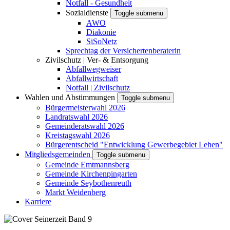
Notfall - Gesundheit
Sozialdienste
Toggle submenu
AWO
Diakonie
SiSoNetz
Sprechtag der Versichertenberaterin
Zivilschutz | Ver- & Entsorgung
Abfallwegweiser
Abfallwirtschaft
Notfall | Zivilschutz
Wahlen und Abstimmungen
Toggle submenu
Bürgermeisterwahl 2026
Landratswahl 2026
Gemeinderatswahl 2026
Kreistagswahl 2026
Bürgerentscheid "Entwicklung Gewerbegebiet Lehen"
Mitgliedsgemeinden
Toggle submenu
Gemeinde Emtmannsberg
Gemeinde Kirchenpingarten
Gemeinde Seybothenreuth
Markt Weidenberg
Karriere