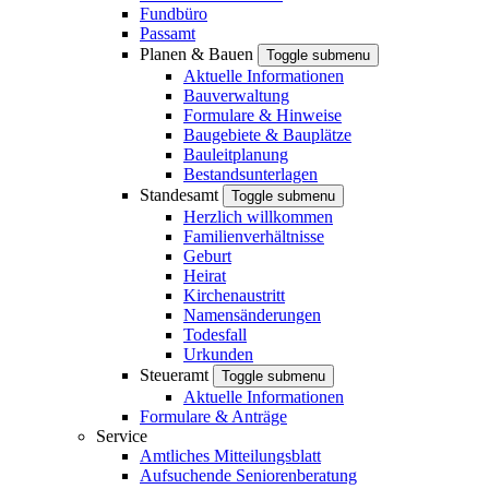
Fundbüro
Passamt
Planen & Bauen
Toggle submenu
Aktuelle Informationen
Bauverwaltung
Formulare & Hinweise
Baugebiete & Bauplätze
Bauleitplanung
Bestandsunterlagen
Standesamt
Toggle submenu
Herzlich willkommen
Familienverhältnisse
Geburt
Heirat
Kirchenaustritt
Namensänderungen
Todesfall
Urkunden
Steueramt
Toggle submenu
Aktuelle Informationen
Formulare & Anträge
Service
Amtliches Mitteilungsblatt
Aufsuchende Seniorenberatung