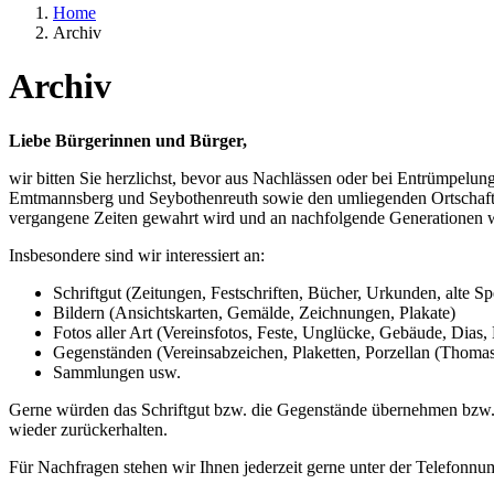
Home
Archiv
Archiv
Liebe Bürgerinnen und Bürger,
wir bitten Sie herzlichst, bevor aus Nachlässen oder bei Entrümpel
Emtmannsberg und Seybothenreuth sowie den umliegenden Ortschaften 
vergangene Zeiten gewahrt wird und an nachfolgende Generationen we
Insbesondere sind wir interessiert an:
Schriftgut (Zeitungen, Festschriften, Bücher, Urkunden, alte S
Bildern (Ansichtskarten, Gemälde, Zeichnungen, Plakate)
Fotos aller Art (Vereinsfotos, Feste, Unglücke, Gebäude, Dias
Gegenständen (Vereinsabzeichen, Plaketten, Porzellan (Thom
Sammlungen usw.
Gerne würden das Schriftgut bzw. die Gegenstände übernehmen bzw. wü
wieder zurückerhalten.
Für Nachfragen stehen wir Ihnen jederzeit gerne unter der Telefonn