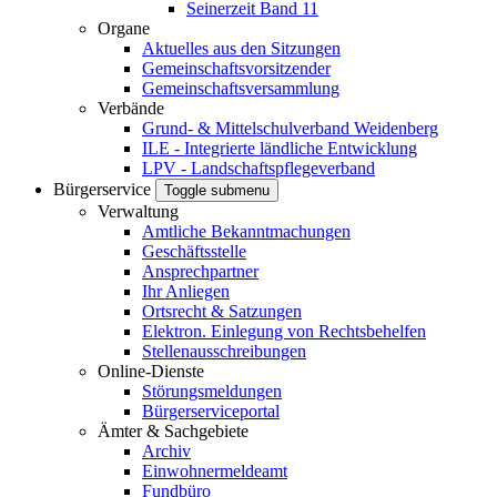
Seinerzeit Band 11
Organe
Aktuelles aus den Sitzungen
Gemeinschaftsvorsitzender
Gemeinschaftsversammlung
Verbände
Grund- & Mittelschulverband Weidenberg
ILE - Integrierte ländliche Entwicklung
LPV - Landschaftspflegeverband
Bürgerservice
Toggle submenu
Verwaltung
Amtliche Bekanntmachungen
Geschäftsstelle
Ansprechpartner
Ihr Anliegen
Ortsrecht & Satzungen
Elektron. Einlegung von Rechtsbehelfen
Stellenausschreibungen
Online-Dienste
Störungsmeldungen
Bürgerserviceportal
Ämter & Sachgebiete
Archiv
Einwohnermeldeamt
Fundbüro