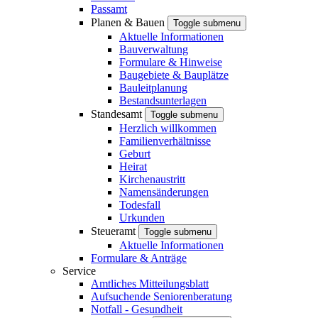
Passamt
Planen & Bauen
Toggle submenu
Aktuelle Informationen
Bauverwaltung
Formulare & Hinweise
Baugebiete & Bauplätze
Bauleitplanung
Bestandsunterlagen
Standesamt
Toggle submenu
Herzlich willkommen
Familienverhältnisse
Geburt
Heirat
Kirchenaustritt
Namensänderungen
Todesfall
Urkunden
Steueramt
Toggle submenu
Aktuelle Informationen
Formulare & Anträge
Service
Amtliches Mitteilungsblatt
Aufsuchende Seniorenberatung
Notfall - Gesundheit