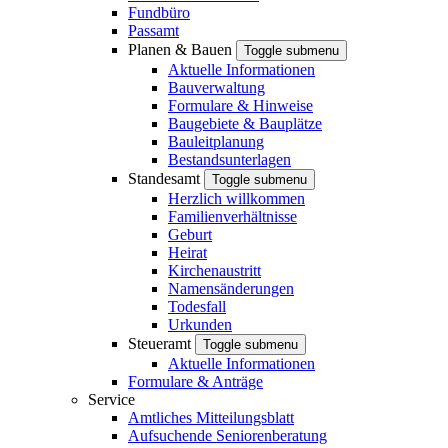
Fundbüro
Passamt
Planen & Bauen
Toggle submenu
Aktuelle Informationen
Bauverwaltung
Formulare & Hinweise
Baugebiete & Bauplätze
Bauleitplanung
Bestandsunterlagen
Standesamt
Toggle submenu
Herzlich willkommen
Familienverhältnisse
Geburt
Heirat
Kirchenaustritt
Namensänderungen
Todesfall
Urkunden
Steueramt
Toggle submenu
Aktuelle Informationen
Formulare & Anträge
Service
Amtliches Mitteilungsblatt
Aufsuchende Seniorenberatung