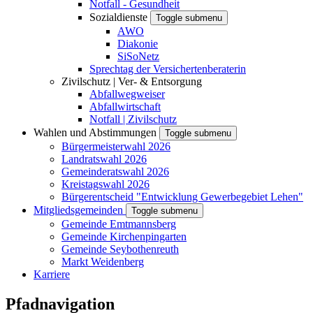
Notfall - Gesundheit
Sozialdienste
Toggle submenu
AWO
Diakonie
SiSoNetz
Sprechtag der Versichertenberaterin
Zivilschutz | Ver- & Entsorgung
Abfallwegweiser
Abfallwirtschaft
Notfall | Zivilschutz
Wahlen und Abstimmungen
Toggle submenu
Bürgermeisterwahl 2026
Landratswahl 2026
Gemeinderatswahl 2026
Kreistagswahl 2026
Bürgerentscheid "Entwicklung Gewerbegebiet Lehen"
Mitgliedsgemeinden
Toggle submenu
Gemeinde Emtmannsberg
Gemeinde Kirchenpingarten
Gemeinde Seybothenreuth
Markt Weidenberg
Karriere
Pfadnavigation