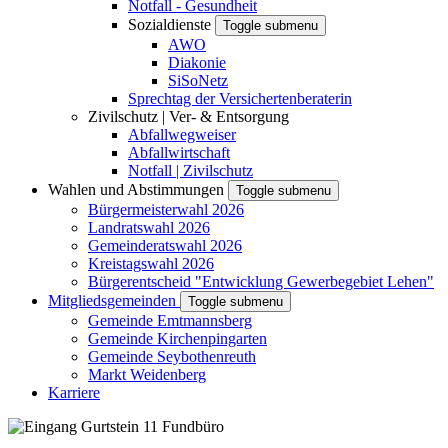
Notfall - Gesundheit
Sozialdienste
Toggle submenu
AWO
Diakonie
SiSoNetz
Sprechtag der Versichertenberaterin
Zivilschutz | Ver- & Entsorgung
Abfallwegweiser
Abfallwirtschaft
Notfall | Zivilschutz
Wahlen und Abstimmungen
Toggle submenu
Bürgermeisterwahl 2026
Landratswahl 2026
Gemeinderatswahl 2026
Kreistagswahl 2026
Bürgerentscheid "Entwicklung Gewerbegebiet Lehen"
Mitgliedsgemeinden
Toggle submenu
Gemeinde Emtmannsberg
Gemeinde Kirchenpingarten
Gemeinde Seybothenreuth
Markt Weidenberg
Karriere