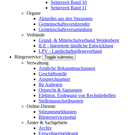
Seinerzeit Band 10
Seinerzeit Band 11
Organe
Aktuelles aus den Sitzungen
Gemeinschaftsvorsitzender
Gemeinschaftsversammlung
Verbände
Grund- & Mittelschulverband Weidenberg
ILE - Integrierte ländliche Entwicklung
LPV - Landschaftspflegeverband
Bürgerservice
Toggle submenu
Verwaltung
Amtliche Bekanntmachungen
Geschäftsstelle
Ansprechpartner
Ihr Anliegen
Ortsrecht & Satzungen
Elektron. Einlegung von Rechtsbehelfen
Stellenausschreibungen
Online-Dienste
Störungsmeldungen
Bürgerserviceportal
Ämter & Sachgebiete
Archiv
Einwohnermeldeamt