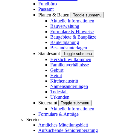
Fundbüro
Passamt
Planen & Bauen
Toggle submenu
Aktuelle Informationen
Bauverwaltung
Formulare & Hinweise
Baugebiete & Bauplätze
Bauleitplanung
Bestandsunterlagen
Standesamt
Toggle submenu
Herzlich willkommen
Familienverhältnisse
Geburt
Heirat
Kirchenaustritt
Namensänderungen
Todesfall
Urkunden
Steueramt
Toggle submenu
Aktuelle Informationen
Formulare & Anträge
Service
Amtliches Mitteilungsblatt
Aufsuchende Seniorenberatung