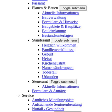
Passamt
Planen & Bauen
Toggle submenu
Aktuelle Informationen
Bauverwaltung
Formulare & Hinweise
Baugebiete & Bauplätze
Bauleitplanung
Bestandsunterlagen
Standesamt
Toggle submenu
Herzlich willkommen
Familienverhältnisse
Geburt
Heirat
Kirchenaustritt
Namensänderungen
Todesfall
Urkunden
Steueramt
Toggle submenu
Aktuelle Informationen
Formulare & Anträge
Service
Amtliches Mitteilungsblatt
Aufsuchende Seniorenberatung
Notfall - Gesundheit