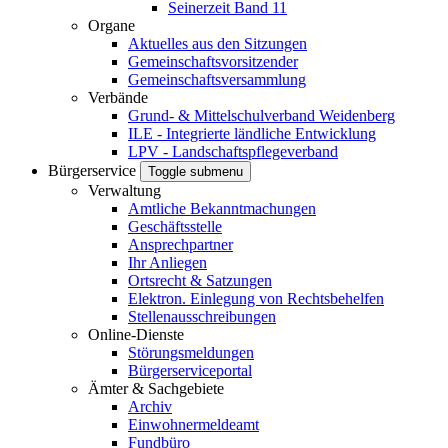
Seinerzeit Band 11
Organe
Aktuelles aus den Sitzungen
Gemeinschaftsvorsitzender
Gemeinschaftsversammlung
Verbände
Grund- & Mittelschulverband Weidenberg
ILE - Integrierte ländliche Entwicklung
LPV - Landschaftspflegeverband
Bürgerservice
Toggle submenu
Verwaltung
Amtliche Bekanntmachungen
Geschäftsstelle
Ansprechpartner
Ihr Anliegen
Ortsrecht & Satzungen
Elektron. Einlegung von Rechtsbehelfen
Stellenausschreibungen
Online-Dienste
Störungsmeldungen
Bürgerserviceportal
Ämter & Sachgebiete
Archiv
Einwohnermeldeamt
Fundbüro