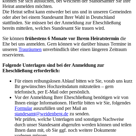
können Sie sich aussuchen, bei welchem der Standesämter Sie Ihre
Heirat anmelden möchten.
Die Heirat selbst kann entweder bei uns und in unseren Gemeinden
oder aber bei einem Standesamt Ihrer Wahl in Deutschland
stattfinden. Sie müssen bei der Anmeldung zur Eheschließung
bereits mitteilen, welches Standesamt Sie trauen wird.
Sie können
frühestens 6 Monate vor Ihrem Heiratstermin
die
Ehe bei uns anmelden. Gern können wir darüber hinaus Termine in
unseren
Trauräumen
unverbindlich über einen längeren Zeitraum
reservieren.
Folgende Unterlagen sind bei der Anmeldung zur
Eheschließung erforderlich:
Für einen reibungslosen Ablauf bitten wir Sie, vorab uns kurz
Ihr gewünschtes Hochzeitsdatum mitzuteilen – gern
telefonisch, per E-Mail oder persönlich.
Vor der Anmeldung Ihrer Eheschließung benötigen wir von
Ihnen einige Informationen. Hierfür bitten wir Sie, folgendes
Formular
auszufüllen und per Mail an
standesamt@weidenberg.de
zu senden.
Wir prüfen, welche Unterlagen und sonstigen Nachweise
durch unser Standesamt abgerufen werden können und teilen
Ihnen dann mit, ob Sie ggf. noch weitere Dokumente
vorlegen müssen.