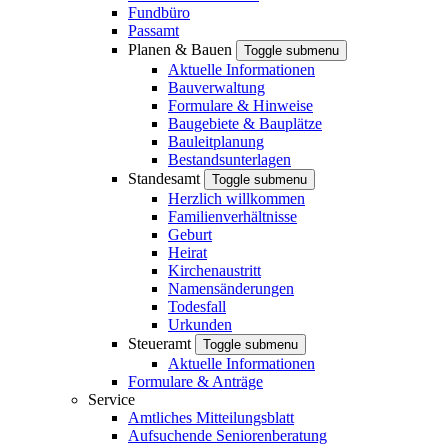
Fundbüro
Passamt
Planen & Bauen
Toggle submenu
Aktuelle Informationen
Bauverwaltung
Formulare & Hinweise
Baugebiete & Bauplätze
Bauleitplanung
Bestandsunterlagen
Standesamt
Toggle submenu
Herzlich willkommen
Familienverhältnisse
Geburt
Heirat
Kirchenaustritt
Namensänderungen
Todesfall
Urkunden
Steueramt
Toggle submenu
Aktuelle Informationen
Formulare & Anträge
Service
Amtliches Mitteilungsblatt
Aufsuchende Seniorenberatung