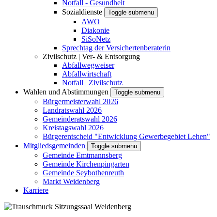
Notfall - Gesundheit
Sozialdienste
Toggle submenu
AWO
Diakonie
SiSoNetz
Sprechtag der Versichertenberaterin
Zivilschutz | Ver- & Entsorgung
Abfallwegweiser
Abfallwirtschaft
Notfall | Zivilschutz
Wahlen und Abstimmungen
Toggle submenu
Bürgermeisterwahl 2026
Landratswahl 2026
Gemeinderatswahl 2026
Kreistagswahl 2026
Bürgerentscheid "Entwicklung Gewerbegebiet Lehen"
Mitgliedsgemeinden
Toggle submenu
Gemeinde Emtmannsberg
Gemeinde Kirchenpingarten
Gemeinde Seybothenreuth
Markt Weidenberg
Karriere