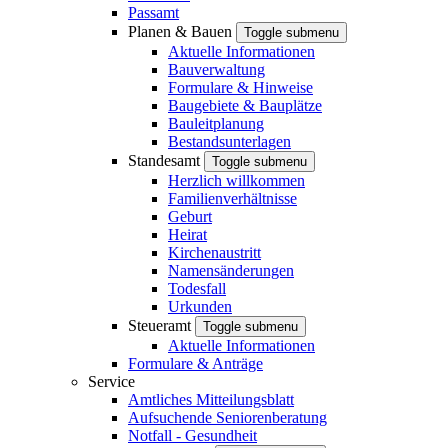
Passamt
Planen & Bauen
Toggle submenu
Aktuelle Informationen
Bauverwaltung
Formulare & Hinweise
Baugebiete & Bauplätze
Bauleitplanung
Bestandsunterlagen
Standesamt
Toggle submenu
Herzlich willkommen
Familienverhältnisse
Geburt
Heirat
Kirchenaustritt
Namensänderungen
Todesfall
Urkunden
Steueramt
Toggle submenu
Aktuelle Informationen
Formulare & Anträge
Service
Amtliches Mitteilungsblatt
Aufsuchende Seniorenberatung
Notfall - Gesundheit