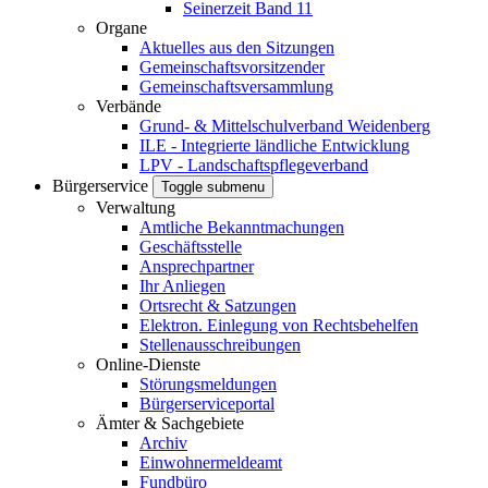
Seinerzeit Band 11
Organe
Aktuelles aus den Sitzungen
Gemeinschaftsvorsitzender
Gemeinschaftsversammlung
Verbände
Grund- & Mittelschulverband Weidenberg
ILE - Integrierte ländliche Entwicklung
LPV - Landschaftspflegeverband
Bürgerservice
Toggle submenu
Verwaltung
Amtliche Bekanntmachungen
Geschäftsstelle
Ansprechpartner
Ihr Anliegen
Ortsrecht & Satzungen
Elektron. Einlegung von Rechtsbehelfen
Stellenausschreibungen
Online-Dienste
Störungsmeldungen
Bürgerserviceportal
Ämter & Sachgebiete
Archiv
Einwohnermeldeamt
Fundbüro