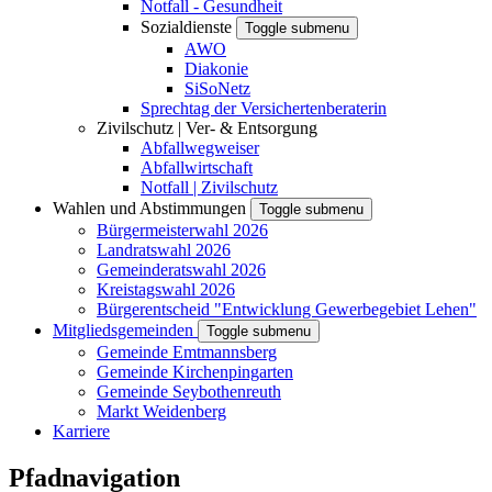
Notfall - Gesundheit
Sozialdienste
Toggle submenu
AWO
Diakonie
SiSoNetz
Sprechtag der Versichertenberaterin
Zivilschutz | Ver- & Entsorgung
Abfallwegweiser
Abfallwirtschaft
Notfall | Zivilschutz
Wahlen und Abstimmungen
Toggle submenu
Bürgermeisterwahl 2026
Landratswahl 2026
Gemeinderatswahl 2026
Kreistagswahl 2026
Bürgerentscheid "Entwicklung Gewerbegebiet Lehen"
Mitgliedsgemeinden
Toggle submenu
Gemeinde Emtmannsberg
Gemeinde Kirchenpingarten
Gemeinde Seybothenreuth
Markt Weidenberg
Karriere
Pfadnavigation