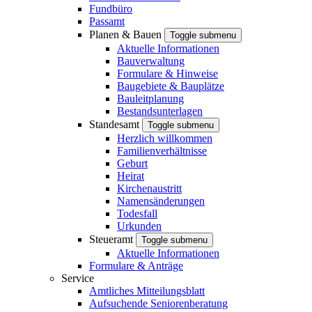
Fundbüro
Passamt
Planen & Bauen
Toggle submenu
Aktuelle Informationen
Bauverwaltung
Formulare & Hinweise
Baugebiete & Bauplätze
Bauleitplanung
Bestandsunterlagen
Standesamt
Toggle submenu
Herzlich willkommen
Familienverhältnisse
Geburt
Heirat
Kirchenaustritt
Namensänderungen
Todesfall
Urkunden
Steueramt
Toggle submenu
Aktuelle Informationen
Formulare & Anträge
Service
Amtliches Mitteilungsblatt
Aufsuchende Seniorenberatung