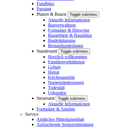
Fundbüro
Passamt
Planen & Bauen
Toggle submenu
Aktuelle Informationen
Bauverwaltung
Formulare & Hinweise
Baugebiete & Bauplätze
Bauleitplanung
Bestandsunterlagen
Standesamt
Toggle submenu
Herzlich willkommen
Familienverhältnisse
Geburt
Heirat
Kirchenaustritt
Namensänderungen
Todesfall
Urkunden
Steueramt
Toggle submenu
Aktuelle Informationen
Formulare & Anträge
Service
Amtliches Mitteilungsblatt
Aufsuchende Seniorenberatung