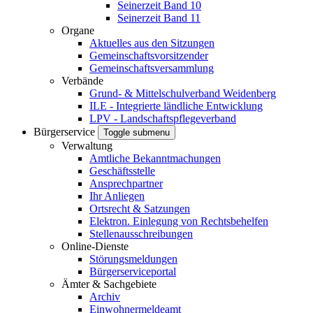
Seinerzeit Band 10
Seinerzeit Band 11
Organe
Aktuelles aus den Sitzungen
Gemeinschaftsvorsitzender
Gemeinschaftsversammlung
Verbände
Grund- & Mittelschulverband Weidenberg
ILE - Integrierte ländliche Entwicklung
LPV - Landschaftspflegeverband
Bürgerservice
Toggle submenu
Verwaltung
Amtliche Bekanntmachungen
Geschäftsstelle
Ansprechpartner
Ihr Anliegen
Ortsrecht & Satzungen
Elektron. Einlegung von Rechtsbehelfen
Stellenausschreibungen
Online-Dienste
Störungsmeldungen
Bürgerserviceportal
Ämter & Sachgebiete
Archiv
Einwohnermeldeamt