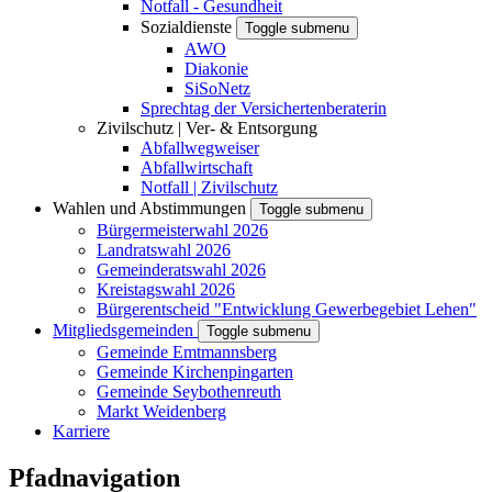
Notfall - Gesundheit
Sozialdienste
Toggle submenu
AWO
Diakonie
SiSoNetz
Sprechtag der Versichertenberaterin
Zivilschutz | Ver- & Entsorgung
Abfallwegweiser
Abfallwirtschaft
Notfall | Zivilschutz
Wahlen und Abstimmungen
Toggle submenu
Bürgermeisterwahl 2026
Landratswahl 2026
Gemeinderatswahl 2026
Kreistagswahl 2026
Bürgerentscheid "Entwicklung Gewerbegebiet Lehen"
Mitgliedsgemeinden
Toggle submenu
Gemeinde Emtmannsberg
Gemeinde Kirchenpingarten
Gemeinde Seybothenreuth
Markt Weidenberg
Karriere
Pfadnavigation