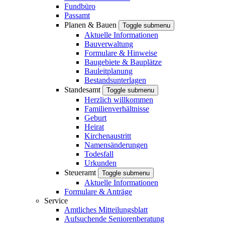
Fundbüro
Passamt
Planen & Bauen
Toggle submenu
Aktuelle Informationen
Bauverwaltung
Formulare & Hinweise
Baugebiete & Bauplätze
Bauleitplanung
Bestandsunterlagen
Standesamt
Toggle submenu
Herzlich willkommen
Familienverhältnisse
Geburt
Heirat
Kirchenaustritt
Namensänderungen
Todesfall
Urkunden
Steueramt
Toggle submenu
Aktuelle Informationen
Formulare & Anträge
Service
Amtliches Mitteilungsblatt
Aufsuchende Seniorenberatung