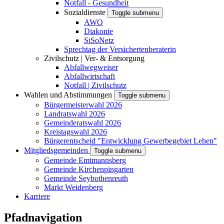
Notfall - Gesundheit
Sozialdienste
Toggle submenu
AWO
Diakonie
SiSoNetz
Sprechtag der Versichertenberaterin
Zivilschutz | Ver- & Entsorgung
Abfallwegweiser
Abfallwirtschaft
Notfall | Zivilschutz
Wahlen und Abstimmungen
Toggle submenu
Bürgermeisterwahl 2026
Landratswahl 2026
Gemeinderatswahl 2026
Kreistagswahl 2026
Bürgerentscheid "Entwicklung Gewerbegebiet Lehen"
Mitgliedsgemeinden
Toggle submenu
Gemeinde Emtmannsberg
Gemeinde Kirchenpingarten
Gemeinde Seybothenreuth
Markt Weidenberg
Karriere
Pfadnavigation