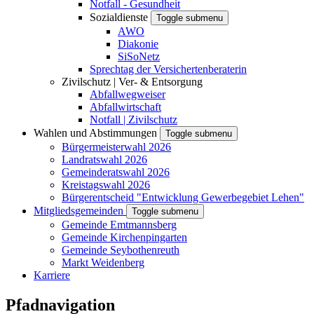
Notfall - Gesundheit
Sozialdienste
Toggle submenu
AWO
Diakonie
SiSoNetz
Sprechtag der Versichertenberaterin
Zivilschutz | Ver- & Entsorgung
Abfallwegweiser
Abfallwirtschaft
Notfall | Zivilschutz
Wahlen und Abstimmungen
Toggle submenu
Bürgermeisterwahl 2026
Landratswahl 2026
Gemeinderatswahl 2026
Kreistagswahl 2026
Bürgerentscheid "Entwicklung Gewerbegebiet Lehen"
Mitgliedsgemeinden
Toggle submenu
Gemeinde Emtmannsberg
Gemeinde Kirchenpingarten
Gemeinde Seybothenreuth
Markt Weidenberg
Karriere
Pfadnavigation