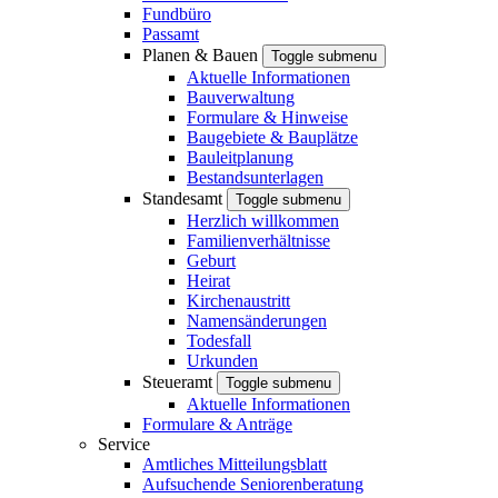
Fundbüro
Passamt
Planen & Bauen
Toggle submenu
Aktuelle Informationen
Bauverwaltung
Formulare & Hinweise
Baugebiete & Bauplätze
Bauleitplanung
Bestandsunterlagen
Standesamt
Toggle submenu
Herzlich willkommen
Familienverhältnisse
Geburt
Heirat
Kirchenaustritt
Namensänderungen
Todesfall
Urkunden
Steueramt
Toggle submenu
Aktuelle Informationen
Formulare & Anträge
Service
Amtliches Mitteilungsblatt
Aufsuchende Seniorenberatung