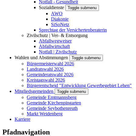
Notfall - Gesundheit
Sozialdienste
Toggle submenu
AWO
Diakonie
SiSoNetz
Sprechtag der Versichertenberaterin
Zivilschutz | Ver- & Entsorgung
Abfallwegweiser
Abfallwirtschaft
Notfall | Zivilschutz
Wahlen und Abstimmungen
Toggle submenu
Bürgermeisterwahl 2026
Landratswahl 2026
Gemeinderatswahl 2026
Kreistagswahl 2026
Bürgerentscheid "Entwicklung Gewerbegebiet Lehen"
Mitgliedsgemeinden
Toggle submenu
Gemeinde Emtmannsberg
Gemeinde Kirchenpingarten
Gemeinde Seybothenreuth
Markt Weidenberg
Karriere
Pfadnavigation