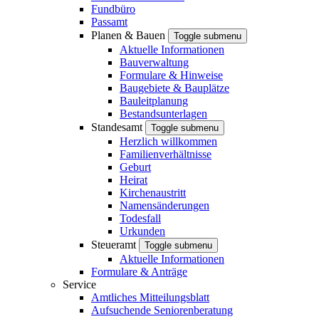
Fundbüro
Passamt
Planen & Bauen
Toggle submenu
Aktuelle Informationen
Bauverwaltung
Formulare & Hinweise
Baugebiete & Bauplätze
Bauleitplanung
Bestandsunterlagen
Standesamt
Toggle submenu
Herzlich willkommen
Familienverhältnisse
Geburt
Heirat
Kirchenaustritt
Namensänderungen
Todesfall
Urkunden
Steueramt
Toggle submenu
Aktuelle Informationen
Formulare & Anträge
Service
Amtliches Mitteilungsblatt
Aufsuchende Seniorenberatung