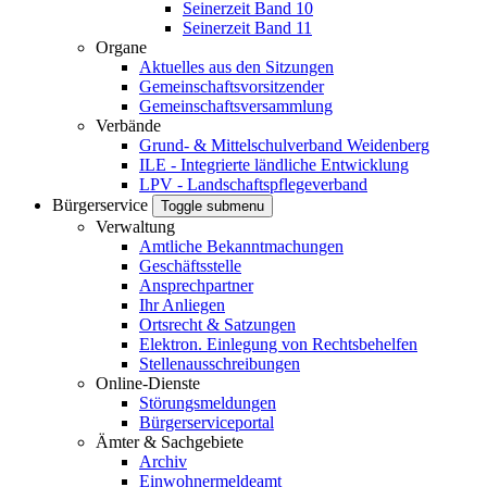
Seinerzeit Band 10
Seinerzeit Band 11
Organe
Aktuelles aus den Sitzungen
Gemeinschaftsvorsitzender
Gemeinschaftsversammlung
Verbände
Grund- & Mittelschulverband Weidenberg
ILE - Integrierte ländliche Entwicklung
LPV - Landschaftspflegeverband
Bürgerservice
Toggle submenu
Verwaltung
Amtliche Bekanntmachungen
Geschäftsstelle
Ansprechpartner
Ihr Anliegen
Ortsrecht & Satzungen
Elektron. Einlegung von Rechtsbehelfen
Stellenausschreibungen
Online-Dienste
Störungsmeldungen
Bürgerserviceportal
Ämter & Sachgebiete
Archiv
Einwohnermeldeamt