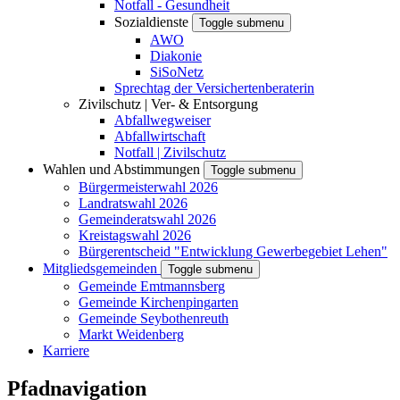
Notfall - Gesundheit
Sozialdienste
Toggle submenu
AWO
Diakonie
SiSoNetz
Sprechtag der Versichertenberaterin
Zivilschutz | Ver- & Entsorgung
Abfallwegweiser
Abfallwirtschaft
Notfall | Zivilschutz
Wahlen und Abstimmungen
Toggle submenu
Bürgermeisterwahl 2026
Landratswahl 2026
Gemeinderatswahl 2026
Kreistagswahl 2026
Bürgerentscheid "Entwicklung Gewerbegebiet Lehen"
Mitgliedsgemeinden
Toggle submenu
Gemeinde Emtmannsberg
Gemeinde Kirchenpingarten
Gemeinde Seybothenreuth
Markt Weidenberg
Karriere
Pfadnavigation