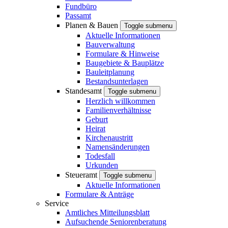
Fundbüro
Passamt
Planen & Bauen
Toggle submenu
Aktuelle Informationen
Bauverwaltung
Formulare & Hinweise
Baugebiete & Bauplätze
Bauleitplanung
Bestandsunterlagen
Standesamt
Toggle submenu
Herzlich willkommen
Familienverhältnisse
Geburt
Heirat
Kirchenaustritt
Namensänderungen
Todesfall
Urkunden
Steueramt
Toggle submenu
Aktuelle Informationen
Formulare & Anträge
Service
Amtliches Mitteilungsblatt
Aufsuchende Seniorenberatung