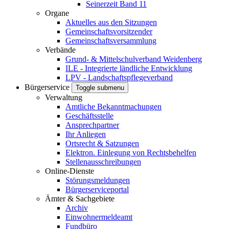
Seinerzeit Band 11
Organe
Aktuelles aus den Sitzungen
Gemeinschaftsvorsitzender
Gemeinschaftsversammlung
Verbände
Grund- & Mittelschulverband Weidenberg
ILE - Integrierte ländliche Entwicklung
LPV - Landschaftspflegeverband
Bürgerservice
Toggle submenu
Verwaltung
Amtliche Bekanntmachungen
Geschäftsstelle
Ansprechpartner
Ihr Anliegen
Ortsrecht & Satzungen
Elektron. Einlegung von Rechtsbehelfen
Stellenausschreibungen
Online-Dienste
Störungsmeldungen
Bürgerserviceportal
Ämter & Sachgebiete
Archiv
Einwohnermeldeamt
Fundbüro