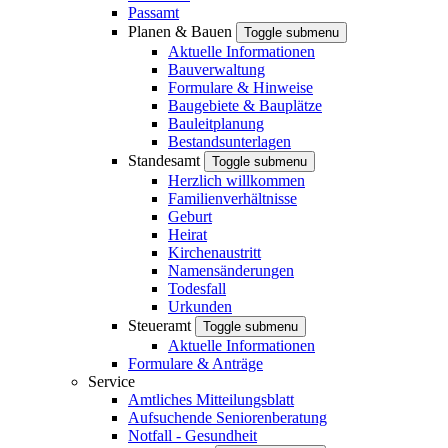
Passamt
Planen & Bauen
Toggle submenu
Aktuelle Informationen
Bauverwaltung
Formulare & Hinweise
Baugebiete & Bauplätze
Bauleitplanung
Bestandsunterlagen
Standesamt
Toggle submenu
Herzlich willkommen
Familienverhältnisse
Geburt
Heirat
Kirchenaustritt
Namensänderungen
Todesfall
Urkunden
Steueramt
Toggle submenu
Aktuelle Informationen
Formulare & Anträge
Service
Amtliches Mitteilungsblatt
Aufsuchende Seniorenberatung
Notfall - Gesundheit