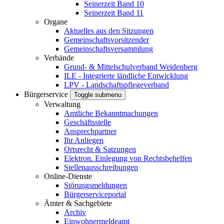
Seinerzeit Band 10
Seinerzeit Band 11
Organe
Aktuelles aus den Sitzungen
Gemeinschaftsvorsitzender
Gemeinschaftsversammlung
Verbände
Grund- & Mittelschulverband Weidenberg
ILE - Integrierte ländliche Entwicklung
LPV - Landschaftspflegeverband
Bürgerservice
Toggle submenu
Verwaltung
Amtliche Bekanntmachungen
Geschäftsstelle
Ansprechpartner
Ihr Anliegen
Ortsrecht & Satzungen
Elektron. Einlegung von Rechtsbehelfen
Stellenausschreibungen
Online-Dienste
Störungsmeldungen
Bürgerserviceportal
Ämter & Sachgebiete
Archiv
Einwohnermeldeamt