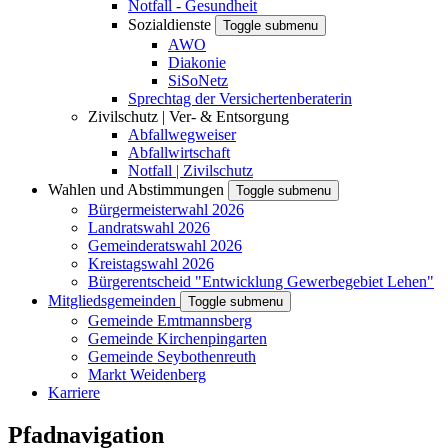
Notfall - Gesundheit
Sozialdienste
Toggle submenu
AWO
Diakonie
SiSoNetz
Sprechtag der Versichertenberaterin
Zivilschutz | Ver- & Entsorgung
Abfallwegweiser
Abfallwirtschaft
Notfall | Zivilschutz
Wahlen und Abstimmungen
Toggle submenu
Bürgermeisterwahl 2026
Landratswahl 2026
Gemeinderatswahl 2026
Kreistagswahl 2026
Bürgerentscheid "Entwicklung Gewerbegebiet Lehen"
Mitgliedsgemeinden
Toggle submenu
Gemeinde Emtmannsberg
Gemeinde Kirchenpingarten
Gemeinde Seybothenreuth
Markt Weidenberg
Karriere
Pfadnavigation