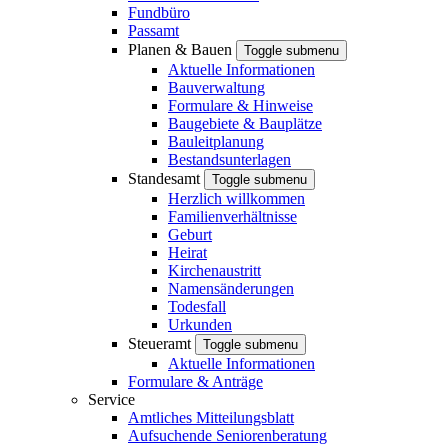
Fundbüro
Passamt
Planen & Bauen
Toggle submenu
Aktuelle Informationen
Bauverwaltung
Formulare & Hinweise
Baugebiete & Bauplätze
Bauleitplanung
Bestandsunterlagen
Standesamt
Toggle submenu
Herzlich willkommen
Familienverhältnisse
Geburt
Heirat
Kirchenaustritt
Namensänderungen
Todesfall
Urkunden
Steueramt
Toggle submenu
Aktuelle Informationen
Formulare & Anträge
Service
Amtliches Mitteilungsblatt
Aufsuchende Seniorenberatung