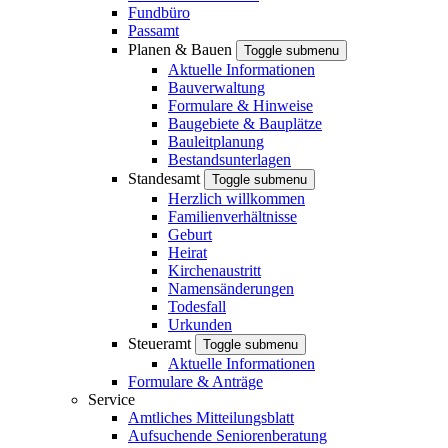
Fundbüro
Passamt
Planen & Bauen
Toggle submenu
Aktuelle Informationen
Bauverwaltung
Formulare & Hinweise
Baugebiete & Bauplätze
Bauleitplanung
Bestandsunterlagen
Standesamt
Toggle submenu
Herzlich willkommen
Familienverhältnisse
Geburt
Heirat
Kirchenaustritt
Namensänderungen
Todesfall
Urkunden
Steueramt
Toggle submenu
Aktuelle Informationen
Formulare & Anträge
Service
Amtliches Mitteilungsblatt
Aufsuchende Seniorenberatung