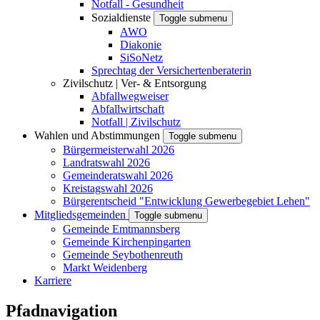
Notfall - Gesundheit
Sozialdienste
Toggle submenu
AWO
Diakonie
SiSoNetz
Sprechtag der Versichertenberaterin
Zivilschutz | Ver- & Entsorgung
Abfallwegweiser
Abfallwirtschaft
Notfall | Zivilschutz
Wahlen und Abstimmungen
Toggle submenu
Bürgermeisterwahl 2026
Landratswahl 2026
Gemeinderatswahl 2026
Kreistagswahl 2026
Bürgerentscheid "Entwicklung Gewerbegebiet Lehen"
Mitgliedsgemeinden
Toggle submenu
Gemeinde Emtmannsberg
Gemeinde Kirchenpingarten
Gemeinde Seybothenreuth
Markt Weidenberg
Karriere
Pfadnavigation