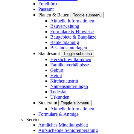
Fundbüro
Passamt
Planen & Bauen
Toggle submenu
Aktuelle Informationen
Bauverwaltung
Formulare & Hinweise
Baugebiete & Bauplätze
Bauleitplanung
Bestandsunterlagen
Standesamt
Toggle submenu
Herzlich willkommen
Familienverhältnisse
Geburt
Heirat
Kirchenaustritt
Namensänderungen
Todesfall
Urkunden
Steueramt
Toggle submenu
Aktuelle Informationen
Formulare & Anträge
Service
Amtliches Mitteilungsblatt
Aufsuchende Seniorenberatung