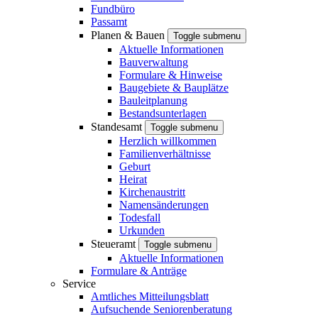
Fundbüro
Passamt
Planen & Bauen
Toggle submenu
Aktuelle Informationen
Bauverwaltung
Formulare & Hinweise
Baugebiete & Bauplätze
Bauleitplanung
Bestandsunterlagen
Standesamt
Toggle submenu
Herzlich willkommen
Familienverhältnisse
Geburt
Heirat
Kirchenaustritt
Namensänderungen
Todesfall
Urkunden
Steueramt
Toggle submenu
Aktuelle Informationen
Formulare & Anträge
Service
Amtliches Mitteilungsblatt
Aufsuchende Seniorenberatung