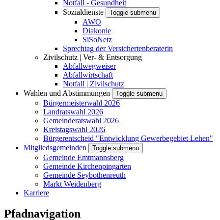
Notfall - Gesundheit
Sozialdienste
Toggle submenu
AWO
Diakonie
SiSoNetz
Sprechtag der Versichertenberaterin
Zivilschutz | Ver- & Entsorgung
Abfallwegweiser
Abfallwirtschaft
Notfall | Zivilschutz
Wahlen und Abstimmungen
Toggle submenu
Bürgermeisterwahl 2026
Landratswahl 2026
Gemeinderatswahl 2026
Kreistagswahl 2026
Bürgerentscheid "Entwicklung Gewerbegebiet Lehen"
Mitgliedsgemeinden
Toggle submenu
Gemeinde Emtmannsberg
Gemeinde Kirchenpingarten
Gemeinde Seybothenreuth
Markt Weidenberg
Karriere
Pfadnavigation