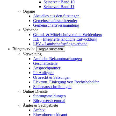
Seinerzeit Band 10
Seinerzeit Band 11
Organe
Aktuelles aus den Sitzungen
Gemeinschaftsvorsitzender
Gemeinschaftsversammlung
Verbände
Grund- & Mittelschulverband Weidenberg
ILE - Integrierte ländliche Entwicklung
LPV - Landschaftspflegeverband
Bürgerservice
Toggle submenu
Verwaltung
Amtliche Bekanntmachungen
Geschäftsstelle
Ansprechpartner
Ihr Anliegen
Ortsrecht & Satzungen
Elektron. Einlegung von Rechtsbehelfen
Stellenausschreibungen
Online-Dienste
Störungsmeldungen
Bürgerserviceportal
Ämter & Sachgebiete
Archiv
Einwohnermeldeamt