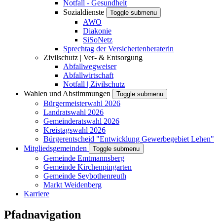
Notfall - Gesundheit
Sozialdienste
Toggle submenu
AWO
Diakonie
SiSoNetz
Sprechtag der Versichertenberaterin
Zivilschutz | Ver- & Entsorgung
Abfallwegweiser
Abfallwirtschaft
Notfall | Zivilschutz
Wahlen und Abstimmungen
Toggle submenu
Bürgermeisterwahl 2026
Landratswahl 2026
Gemeinderatswahl 2026
Kreistagswahl 2026
Bürgerentscheid "Entwicklung Gewerbegebiet Lehen"
Mitgliedsgemeinden
Toggle submenu
Gemeinde Emtmannsberg
Gemeinde Kirchenpingarten
Gemeinde Seybothenreuth
Markt Weidenberg
Karriere
Pfadnavigation