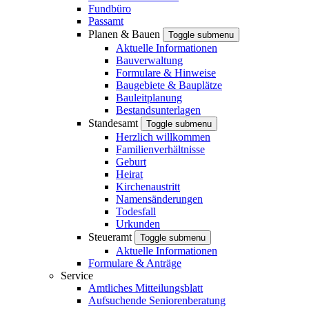
Fundbüro
Passamt
Planen & Bauen
Toggle submenu
Aktuelle Informationen
Bauverwaltung
Formulare & Hinweise
Baugebiete & Bauplätze
Bauleitplanung
Bestandsunterlagen
Standesamt
Toggle submenu
Herzlich willkommen
Familienverhältnisse
Geburt
Heirat
Kirchenaustritt
Namensänderungen
Todesfall
Urkunden
Steueramt
Toggle submenu
Aktuelle Informationen
Formulare & Anträge
Service
Amtliches Mitteilungsblatt
Aufsuchende Seniorenberatung