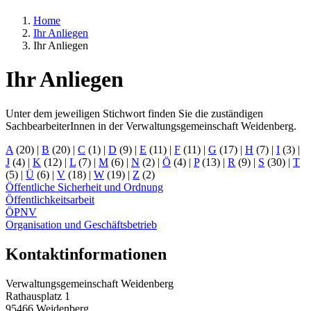
Home
Ihr Anliegen
Ihr Anliegen
Ihr Anliegen
Unter dem jeweiligen Stichwort finden Sie die zuständigen
SachbearbeiterInnen in der Verwaltungsgemeinschaft Weidenberg.
A
(20)
|
B
(20)
|
C
(1)
|
D
(9)
|
E
(11)
|
F
(11)
|
G
(17)
|
H
(7)
|
I
(3)
|
J
(4)
|
K
(12)
|
L
(7)
|
M
(6)
|
N
(2)
|
Ö
(4)
|
P
(13)
|
R
(9)
|
S
(30)
|
T
(5)
|
Ü
(6)
|
V
(18)
|
W
(19)
|
Z
(2)
Öffentliche Sicherheit und Ordnung
Öffentlichkeitsarbeit
ÖPNV
Organisation und Geschäftsbetrieb
Kontaktinformationen
Verwaltungsgemeinschaft Weidenberg
Rathausplatz 1
95466 Weidenberg