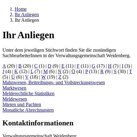
Home
Ihr Anliegen
Ihr Anliegen
Ihr Anliegen
Unter dem jeweiligen Stichwort finden Sie die zuständigen
SachbearbeiterInnen in der Verwaltungsgemeinschaft Weidenberg.
A
(20)
|
B
(20)
|
C
(1)
|
D
(9)
|
E
(11)
|
F
(11)
|
G
(17)
|
H
(7)
|
I
(3)
|
J
(4)
|
K
(12)
|
L
(7)
|
M
(6)
|
N
(2)
|
Ö
(4)
|
P
(13)
|
R
(9)
|
S
(30)
|
T
(5)
|
Ü
(6)
|
V
(18)
|
W
(19)
|
Z
(2)
Mahnwesen, Beitreibungs- und Vollstreckungswesen
Marktwesen
Melderechtliche Statistiken
Meldewesen
Mieten und Pachten
Monatliche Abrechnungen
Kontaktinformationen
Verwaltungsgemeinschaft Weidenberg