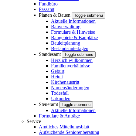
Fundbüro
Passamt
Planen & Bauen
Toggle submenu
Aktuelle Informationen
Bauverwaltung
Formulare & Hinweise
Baugebiete & Bauplätze
Bauleitplanung
Bestandsunterlagen
Standesamt
Toggle submenu
Herzlich willkommen
Familienverhältnisse
Geburt
Heirat
Kirchenaustritt
Namensänderungen
Todesfall
Urkunden
Steueramt
Toggle submenu
Aktuelle Informationen
Formulare & Anträge
Service
Amtliches Mitteilungsblatt
Aufsuchende Seniorenberatung