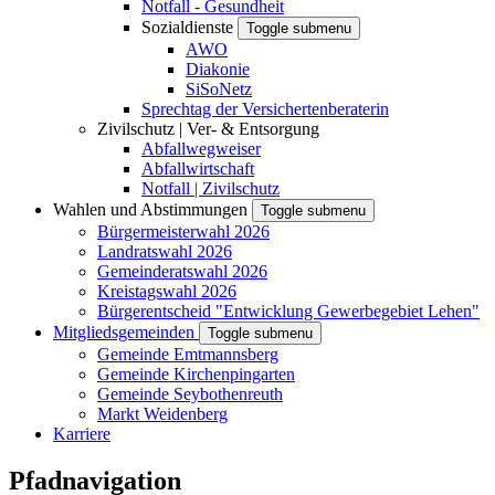
Notfall - Gesundheit
Sozialdienste
Toggle submenu
AWO
Diakonie
SiSoNetz
Sprechtag der Versichertenberaterin
Zivilschutz | Ver- & Entsorgung
Abfallwegweiser
Abfallwirtschaft
Notfall | Zivilschutz
Wahlen und Abstimmungen
Toggle submenu
Bürgermeisterwahl 2026
Landratswahl 2026
Gemeinderatswahl 2026
Kreistagswahl 2026
Bürgerentscheid "Entwicklung Gewerbegebiet Lehen"
Mitgliedsgemeinden
Toggle submenu
Gemeinde Emtmannsberg
Gemeinde Kirchenpingarten
Gemeinde Seybothenreuth
Markt Weidenberg
Karriere
Pfadnavigation