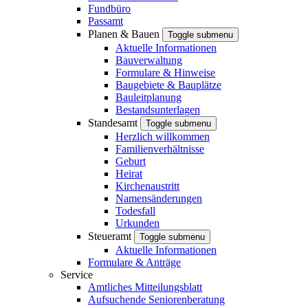
Fundbüro
Passamt
Planen & Bauen
Toggle submenu
Aktuelle Informationen
Bauverwaltung
Formulare & Hinweise
Baugebiete & Bauplätze
Bauleitplanung
Bestandsunterlagen
Standesamt
Toggle submenu
Herzlich willkommen
Familienverhältnisse
Geburt
Heirat
Kirchenaustritt
Namensänderungen
Todesfall
Urkunden
Steueramt
Toggle submenu
Aktuelle Informationen
Formulare & Anträge
Service
Amtliches Mitteilungsblatt
Aufsuchende Seniorenberatung