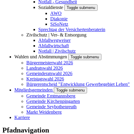
Notfall - Gesundheit
Sozialdienste
Toggle submenu
AWO
Diakonie
SiSoNetz
Sprechtag der Versichertenberaterin
Zivilschutz | Ver- & Entsorgung
Abfallwegweiser
Abfallwirtschaft
Notfall | Zivilschutz
Wahlen und Abstimmungen
Toggle submenu
Bürgermeisterwahl 2026
Landratswahl 2026
Gemeinderatswahl 2026
Kreistagswahl 2026
Bürgerentscheid "Entwicklung Gewerbegebiet Lehen"
Mitgliedsgemeinden
Toggle submenu
Gemeinde Emtmannsberg
Gemeinde Kirchenpingarten
Gemeinde Seybothenreuth
Markt Weidenberg
Karriere
Pfadnavigation