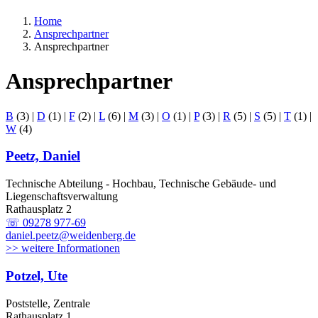
Home
Ansprechpartner
Ansprechpartner
Ansprechpartner
B
(3)
|
D
(1)
|
F
(2)
|
L
(6)
|
M
(3)
|
O
(1)
|
P
(3)
|
R
(5)
|
S
(5)
|
T
(1)
|
W
(4)
Peetz, Daniel
Technische Abteilung - Hochbau, Technische Gebäude- und
Liegenschaftsverwaltung
Rathausplatz 2
☏ 09278 977-69
daniel.peetz@weidenberg.de
>> weitere Informationen
Potzel, Ute
Poststelle, Zentrale
Rathausplatz 1