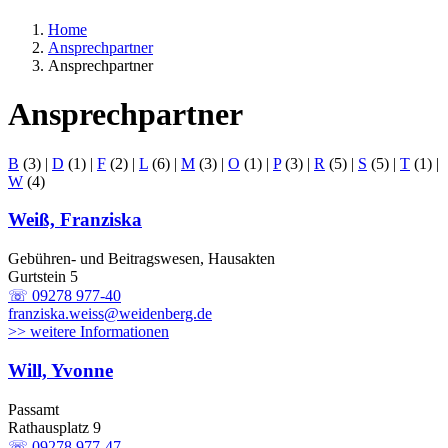
Home
Ansprechpartner
Ansprechpartner
Ansprechpartner
B
(3)
|
D
(1)
|
F
(2)
|
L
(6)
|
M
(3)
|
O
(1)
|
P
(3)
|
R
(5)
|
S
(5)
|
T
(1)
|
W
(4)
Weiß, Franziska
Gebühren- und Beitragswesen, Hausakten
Gurtstein 5
☏ 09278 977-40
franziska.weiss@weidenberg.de
>> weitere Informationen
Will, Yvonne
Passamt
Rathausplatz 9
☏ 09278 977-47