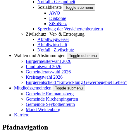
Notfall - Gesundheit
Sozialdienste
Toggle submenu
AWO
Diakonie
SiSoNetz
Sprechtag der Versichertenberaterin
Zivilschutz | Ver- & Entsorgung
Abfallwegweiser
Abfallwirtschaft
Notfall | Zivilschutz
Wahlen und Abstimmungen
Toggle submenu
Bürgermeisterwahl 2026
Landratswahl 2026
Gemeinderatswahl 2026
Kreistagswahl 2026
Bürgerentscheid "Entwicklung Gewerbegebiet Lehen"
Mitgliedsgemeinden
Toggle submenu
Gemeinde Emtmannsberg
Gemeinde Kirchenpingarten
Gemeinde Seybothenreuth
Markt Weidenberg
Karriere
Pfadnavigation