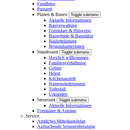
Fundbüro
Passamt
Planen & Bauen
Toggle submenu
Aktuelle Informationen
Bauverwaltung
Formulare & Hinweise
Baugebiete & Bauplätze
Bauleitplanung
Bestandsunterlagen
Standesamt
Toggle submenu
Herzlich willkommen
Familienverhältnisse
Geburt
Heirat
Kirchenaustritt
Namensänderungen
Todesfall
Urkunden
Steueramt
Toggle submenu
Aktuelle Informationen
Formulare & Anträge
Service
Amtliches Mitteilungsblatt
Aufsuchende Seniorenberatung